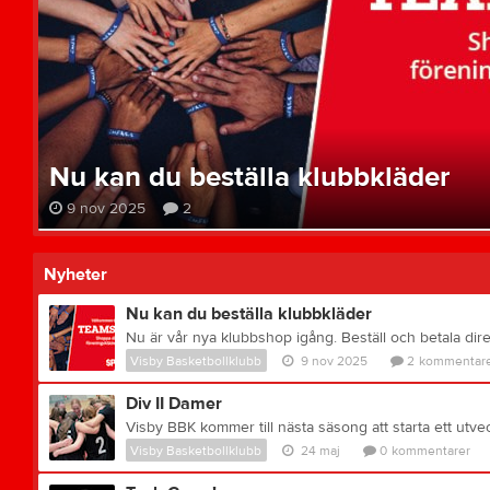
Nu kan du beställa klubbkläder
9 nov 2025
2
Nyheter
Nu kan du beställa klubbkläder
Visby Basketbollklubb
9 nov 2025
2
kommentare
Div II Damer
Visby Basketbollklubb
24 maj
0
kommentarer