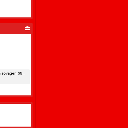
älsövägen 69 ,