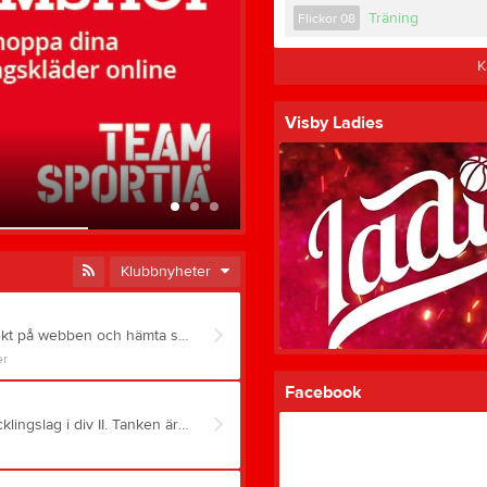
Träning
Flickor 08
K
Visby Ladies
Div II Damer
24 maj
0
Truppen
Serier
Klubbnyheter
Nu är vår nya klubbshop igång. Beställ och betala direkt på webben och hämta sedan dina varor hos Team Sportia i Visby. Klicka på länken nedan för att komma till vår klubbshop. Sidan öppnas i ett nytt fönster. VBBK Klubbshop Team Sportia
r
Facebook
Visby BBK kommer till nästa säsong att starta ett utvecklingslag i div II. Tanken är att det skall vara bron mellan att vara ungdomsspelare och gå in i senioråldern. Stjärnorna som är på väg uppåt kommer att blandas med äldre spelare för en bra mix. Länge har vi sökt ett steg under elitlaget för att förbereda de unga spelarna på seniorbasket, nu är steget taget. Detta kommer att komplettera och göra trappan tydligare framöver. Kanske är just DU intresserad att vara en del av det laget, hör då av dig till andersleo@telia.com