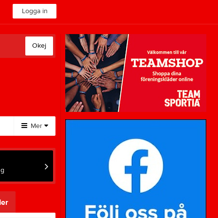
Logga in
Okej
Mer
Huvudmeny
Styrelse
ng
Dokument
Länkar
er
Sponsorer