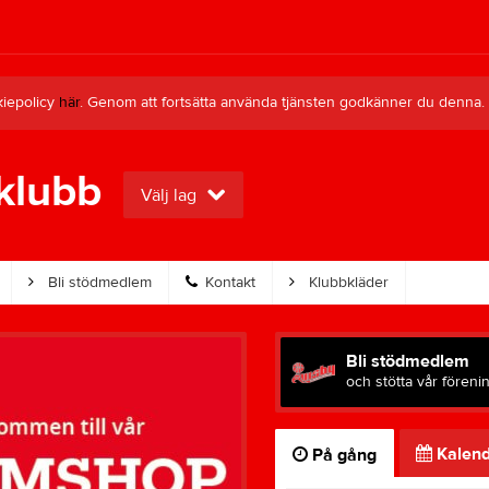
kiepolicy
här
. Genom att fortsätta använda tjänsten godkänner du denna.
klubb
Välj lag
Bli stödmedlem
Kontakt
Klubbkläder
Bli stödmedlem
och stötta vår föreni
Kalend
På gång