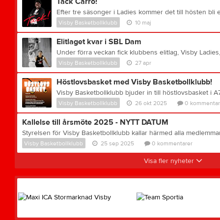
Tack Carro!
Visby Basketbollklubb
10 maj
Elitlaget kvar i SBL Dam
Visby Basketbollklubb
27 apr
Höstlovsbasket med Visby Basketbollklubb!
Visby Basketbollklubb
26 okt 2025
0
kommentar
Kallelse till årsmöte 2025 - NYTT DATUM
Visby Basketbollklubb
25 sep 2025
0
kommentarer
Visa fler nyheter